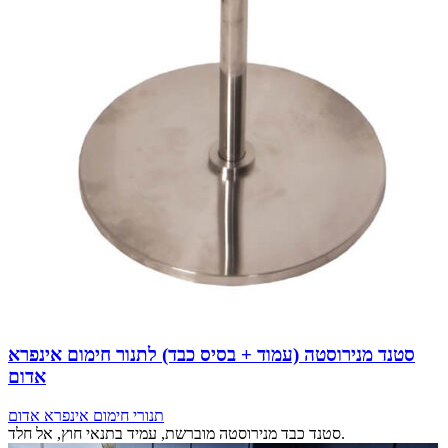
סטנד מנירוסטה (עמוד + בסיס כבד) לתנור חימום אינפרא
אדום
תנורי חימום אינפרא אדום
סטנד כבד מנירוסטה מוברשת, עמיד בתנאי חוץ, אל חלד.