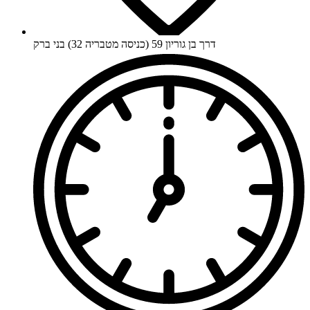
דרך בן גוריון 59 (כניסה מטבריה 32) בני ברק