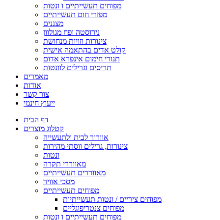
מפוחים תעשייתיים ו ונטות
מפזרי חום תעשייתיים
מצננים
נירוסטה ופח מגולוון
צינורות וזויות מנחושת
קולט אדים בהתאמה אישית
תנורי חימום אינפרא אדום
תריסים וגרילים לוונטות
מאמרים
אודות
צור קשר
ייעוץ חינמי
דף הבית
קטלוג מוצרים
אוורור לבית ולתעשייה
צינורות, גרילים ווסתי מהירות
ונטות
מאווררי תקרה
מאווררים תעשייתיים
מסכי אוויר
מפוחים תעשייתיים
מפוחים ציריים / ונטות תעשייתיות
מפוחים צנטריפוגליים
מפוחים תעשייתיים ו ונטות