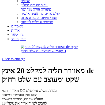
מצננים
נירוסטה ופח מגולוון
צינורות וזויות מנחושת
קולט אדים בהתאמה אישית
תנורי חימום אינפרא אדום
תריסים וגרילים לוונטות
מאמרים
אודות
צור קשר
ייעוץ חינמי
Click to enlarge
מאוורר תליה למקלט 20 אינץ dc
שקט ומעוצב עם שלט רחוק
מאוורר תלוי DC מעוצב נשלט ע״י שלט
מנוע חזק ועוצמתי במיוחד
פעולה שקטה, חסכוני בחשמל
18 להבים לפיזור אוויר אופטימלי