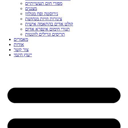
מפזרי חום תעשייתיים
מצננים
נירוסטה ופח מגולוון
צינורות וזויות מנחושת
קולט אדים בהתאמה אישית
תנורי חימום אינפרא אדום
תריסים וגרילים לוונטות
מאמרים
אודות
צור קשר
ייעוץ חינמי