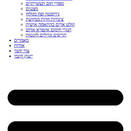
מפזרי חום תעשייתיים
מצננים
נירוסטה ופח מגולוון
צינורות וזויות מנחושת
קולט אדים בהתאמה אישית
תנורי חימום אינפרא אדום
תריסים וגרילים לוונטות
מאמרים
אודות
צור קשר
ייעוץ חינמי