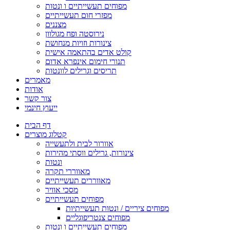
מפוחים תעשייתיים ו ונטות
מפזרי חום תעשייתיים
מצננים
נירוסטה ופח מגולוון
צינורות וזויות מנחושת
קולט אדים בהתאמה אישית
תנורי חימום אינפרא אדום
תריסים וגרילים לוונטות
מאמרים
אודות
צור קשר
ייעוץ חינמי
דף הבית
קטלוג מוצרים
אוורור לבית ולתעשייה
צינורות, גרילים ווסתי מהירות
ונטות
מאווררי תקרה
מאווררים תעשייתיים
מסכי אוויר
מפוחים תעשייתיים
מפוחים ציריים / ונטות תעשייתיות
מפוחים צנטריפוגליים
מפוחים תעשייתיים ו ונטות