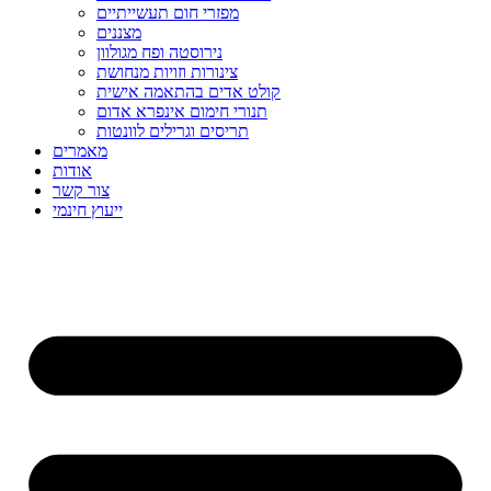
מפזרי חום תעשייתיים
מצננים
נירוסטה ופח מגולוון
צינורות וזויות מנחושת
קולט אדים בהתאמה אישית
תנורי חימום אינפרא אדום
תריסים וגרילים לוונטות
מאמרים
אודות
צור קשר
ייעוץ חינמי