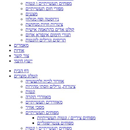
מפוחים תעשייתיים ו ונטות
מפזרי חום תעשייתיים
מצננים
נירוסטה ופח מגולוון
צינורות וזויות מנחושת
קולט אדים בהתאמה אישית
תנורי חימום אינפרא אדום
תריסים וגרילים לוונטות
מאמרים
אודות
צור קשר
ייעוץ חינמי
דף הבית
קטלוג מוצרים
אוורור לבית ולתעשייה
צינורות, גרילים ווסתי מהירות
ונטות
מאווררי תקרה
מאווררים תעשייתיים
מסכי אוויר
מפוחים תעשייתיים
מפוחים ציריים / ונטות תעשייתיות
מפוחים צנטריפוגליים
מפוחים תעשייתיים ו ונטות