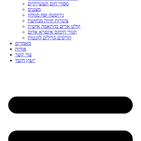
מפזרי חום תעשייתיים
מצננים
נירוסטה ופח מגולוון
צינורות וזויות מנחושת
קולט אדים בהתאמה אישית
תנורי חימום אינפרא אדום
תריסים וגרילים לוונטות
מאמרים
אודות
צור קשר
ייעוץ חינמי