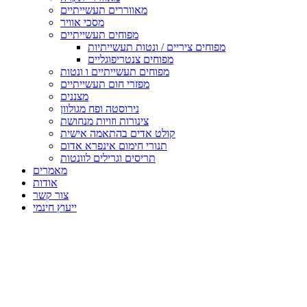
מאווררים תעשייתיים
מסכי אוויר
מפוחים תעשייתיים
מפוחים ציריים / ונטות תעשייתיות
מפוחים צנטריפוגליים
מפוחים תעשייתיים ו ונטות
מפזרי חום תעשייתיים
מצננים
נירוסטה ופח מגולוון
צינורות וזויות מנחושת
קולט אדים בהתאמה אישית
תנורי חימום אינפרא אדום
תריסים וגרילים לוונטות
מאמרים
אודות
צור קשר
ייעוץ חינמי