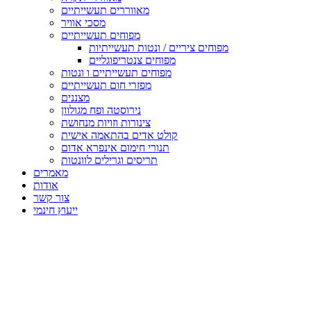
מאווררים תעשייתיים
מסכי אוויר
מפוחים תעשייתיים
מפוחים ציריים / ונטות תעשייתיות
מפוחים צנטריפוגליים
מפוחים תעשייתיים ו ונטות
מפזרי חום תעשייתיים
מצננים
נירוסטה ופח מגולוון
צינורות וזויות מנחושת
קולט אדים בהתאמה אישית
תנורי חימום אינפרא אדום
תריסים וגרילים לוונטות
מאמרים
אודות
צור קשר
ייעוץ חינמי