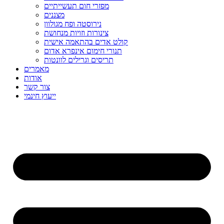
מפזרי חום תעשייתיים
מצננים
נירוסטה ופח מגולוון
צינורות וזויות מנחושת
קולט אדים בהתאמה אישית
תנורי חימום אינפרא אדום
תריסים וגרילים לוונטות
מאמרים
אודות
צור קשר
ייעוץ חינמי