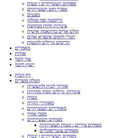
מפוחים תעשייתיים ו ונטות
מפזרי חום תעשייתיים
מצננים
נירוסטה ופח מגולוון
צינורות וזויות מנחושת
קולט אדים בהתאמה אישית
תנורי חימום אינפרא אדום
תריסים וגרילים לוונטות
מאמרים
אודות
צור קשר
ייעוץ חינמי
דף הבית
קטלוג מוצרים
אוורור לבית ולתעשייה
צינורות, גרילים ווסתי מהירות
ונטות
מאווררי תקרה
מאווררים תעשייתיים
מסכי אוויר
מפוחים תעשייתיים
מפוחים ציריים / ונטות תעשייתיות
מפוחים צנטריפוגליים
מפוחים תעשייתיים ו ונטות