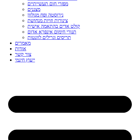
מפזרי חום תעשייתיים
מצננים
נירוסטה ופח מגולוון
צינורות וזויות מנחושת
קולט אדים בהתאמה אישית
תנורי חימום אינפרא אדום
תריסים וגרילים לוונטות
מאמרים
אודות
צור קשר
ייעוץ חינמי