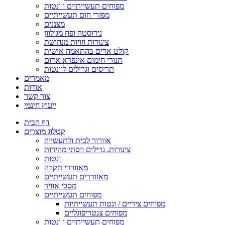
מפוחים תעשייתיים ו ונטות
מפזרי חום תעשייתיים
מצננים
נירוסטה ופח מגולוון
צינורות וזויות מנחושת
קולט אדים בהתאמה אישית
תנורי חימום אינפרא אדום
תריסים וגרילים לוונטות
מאמרים
אודות
צור קשר
ייעוץ חינמי
דף הבית
קטלוג מוצרים
אוורור לבית ולתעשייה
צינורות, גרילים ווסתי מהירות
ונטות
מאווררי תקרה
מאווררים תעשייתיים
מסכי אוויר
מפוחים תעשייתיים
מפוחים ציריים / ונטות תעשייתיות
מפוחים צנטריפוגליים
מפוחים תעשייתיים ו ונטות