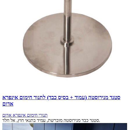
סטנד מנירוסטה (עמוד + בסיס כבד) לתנור חימום אינפרא
אדום
תנורי חימום אינפרא אדום
סטנד כבד מנירוסטה מוברשת, עמיד בתנאי חוץ, אל חלד.