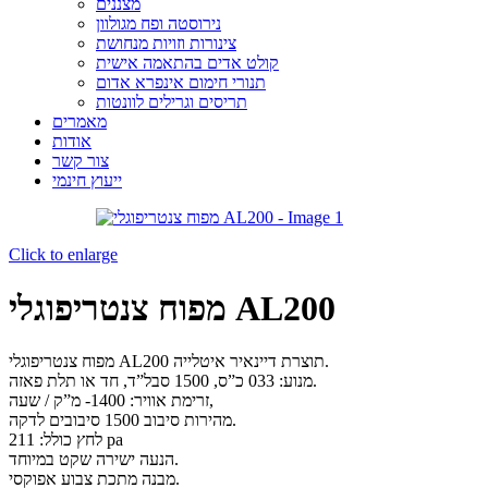
מצננים
נירוסטה ופח מגולוון
צינורות וזויות מנחושת
קולט אדים בהתאמה אישית
תנורי חימום אינפרא אדום
תריסים וגרילים לוונטות
מאמרים
אודות
צור קשר
ייעוץ חינמי
Click to enlarge
מפוח צנטריפוגלי AL200
מפוח צנטריפוגלי AL200 תוצרת דיינאיר איטלייה.
מנוע: 033 כ”ס, 1500 סבל”ד, חד או תלת פאזה.
זרימת אוויר: 1400- מ”ק / שעה,
מהירות סיבוב 1500 סיבובים לדקה.
לחץ כולל: 211 pa
הנעה ישירה שקט במיוחד.
מבנה מתכת צבוע אפוקסי.