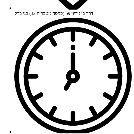
דרך בן גוריון 59 (כניסה מטבריה 32) בני ברק