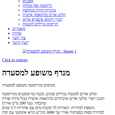
מצננים
נירוסטה ופח מגולוון
צינורות וזויות מנחושת
קולט אדים בהתאמה אישית
תנורי חימום אינפרא אדום
תריסים וגרילים לוונטות
מאמרים
אודות
צור קשר
ייעוץ חינמי
Click to enlarge
מנדף משופע למסעדה
מנדפים מנירוסטה משופע למסעדה
קולט אדים למטבח בגדלים שונים, מבנה גוף ומסננים מנירוסטה.
תכנון ויצור קולטי אדים איכותיים בהתאמה אישית בכול מידה וצורה
שתבחר. (עד 200 ס”מ אורך)
תוספת לבחירה: תאורות לד מוגנות מים עם אחריות ל 5 שנים.
לבחירה מפוח בספיקות אוויר עד 3000 מק”ש בתא אקוסטי עם וסת