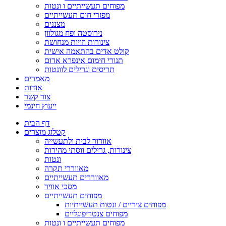
מפוחים תעשייתיים ו ונטות
מפזרי חום תעשייתיים
מצננים
נירוסטה ופח מגולוון
צינורות וזויות מנחושת
קולט אדים בהתאמה אישית
תנורי חימום אינפרא אדום
תריסים וגרילים לוונטות
מאמרים
אודות
צור קשר
ייעוץ חינמי
דף הבית
קטלוג מוצרים
אוורור לבית ולתעשייה
צינורות, גרילים ווסתי מהירות
ונטות
מאווררי תקרה
מאווררים תעשייתיים
מסכי אוויר
מפוחים תעשייתיים
מפוחים ציריים / ונטות תעשייתיות
מפוחים צנטריפוגליים
מפוחים תעשייתיים ו ונטות