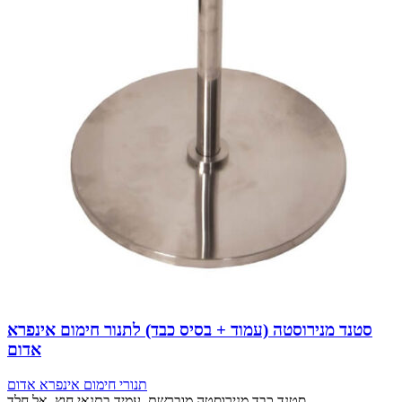
סטנד מנירוסטה (עמוד + בסיס כבד) לתנור חימום אינפרא
אדום
תנורי חימום אינפרא אדום
סטנד כבד מנירוסטה מוברשת, עמיד בתנאי חוץ, אל חלד.