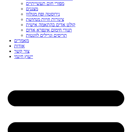
מפזרי חום תעשייתיים
מצננים
נירוסטה ופח מגולוון
צינורות וזויות מנחושת
קולט אדים בהתאמה אישית
תנורי חימום אינפרא אדום
תריסים וגרילים לוונטות
מאמרים
אודות
צור קשר
ייעוץ חינמי