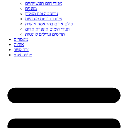
מפזרי חום תעשייתיים
מצננים
נירוסטה ופח מגולוון
צינורות וזויות מנחושת
קולט אדים בהתאמה אישית
תנורי חימום אינפרא אדום
תריסים וגרילים לוונטות
מאמרים
אודות
צור קשר
ייעוץ חינמי