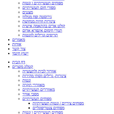
מפוחים תעשייתיים ו ונטות
מפזרי חום תעשייתיים
מצננים
נירוסטה ופח מגולוון
צינורות וזויות מנחושת
קולט אדים בהתאמה אישית
תנורי חימום אינפרא אדום
תריסים וגרילים לוונטות
מאמרים
אודות
צור קשר
ייעוץ חינמי
דף הבית
קטלוג מוצרים
אוורור לבית ולתעשייה
צינורות, גרילים ווסתי מהירות
ונטות
מאווררי תקרה
מאווררים תעשייתיים
מסכי אוויר
מפוחים תעשייתיים
מפוחים ציריים / ונטות תעשייתיות
מפוחים צנטריפוגליים
מפוחים תעשייתיים ו ונטות