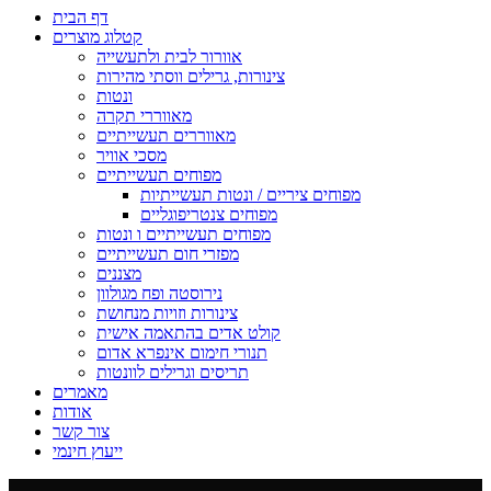
דף הבית
קטלוג מוצרים
אוורור לבית ולתעשייה
צינורות, גרילים ווסתי מהירות
ונטות
מאווררי תקרה
מאווררים תעשייתיים
מסכי אוויר
מפוחים תעשייתיים
מפוחים ציריים / ונטות תעשייתיות
מפוחים צנטריפוגליים
מפוחים תעשייתיים ו ונטות
מפזרי חום תעשייתיים
מצננים
נירוסטה ופח מגולוון
צינורות וזויות מנחושת
קולט אדים בהתאמה אישית
תנורי חימום אינפרא אדום
תריסים וגרילים לוונטות
מאמרים
אודות
צור קשר
ייעוץ חינמי