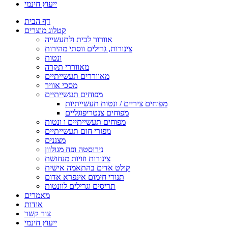
ייעוץ חינמי
דף הבית
קטלוג מוצרים
אוורור לבית ולתעשייה
צינורות, גרילים ווסתי מהירות
ונטות
מאווררי תקרה
מאווררים תעשייתיים
מסכי אוויר
מפוחים תעשייתיים
מפוחים ציריים / ונטות תעשייתיות
מפוחים צנטריפוגליים
מפוחים תעשייתיים ו ונטות
מפזרי חום תעשייתיים
מצננים
נירוסטה ופח מגולוון
צינורות וזויות מנחושת
קולט אדים בהתאמה אישית
תנורי חימום אינפרא אדום
תריסים וגרילים לוונטות
מאמרים
אודות
צור קשר
ייעוץ חינמי