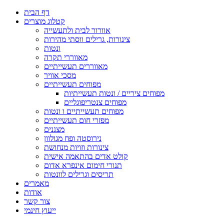
דף הבית
קטלוג מוצרים
אוורור לבית ולתעשייה
צינורות, גרילים ווסתי מהירות
ונטות
מאווררי תקרה
מאווררים תעשייתיים
מסכי אוויר
מפוחים תעשייתיים
מפוחים ציריים / ונטות תעשייתיות
מפוחים צנטריפוגליים
מפוחים תעשייתיים ו ונטות
מפזרי חום תעשייתיים
מצננים
נירוסטה ופח מגולוון
צינורות וזויות מנחושת
קולט אדים בהתאמה אישית
תנורי חימום אינפרא אדום
תריסים וגרילים לוונטות
מאמרים
אודות
צור קשר
ייעוץ חינמי