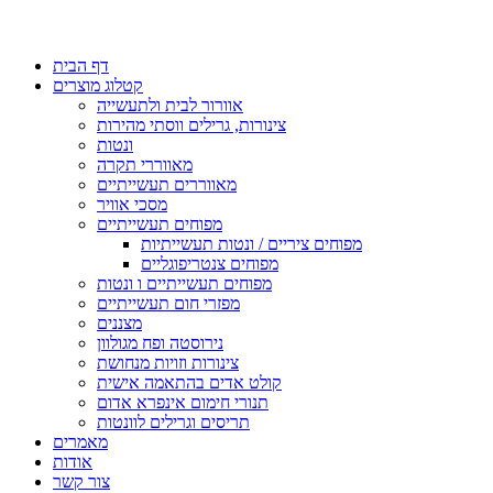
דף הבית
קטלוג מוצרים
אוורור לבית ולתעשייה
צינורות, גרילים ווסתי מהירות
ונטות
מאווררי תקרה
מאווררים תעשייתיים
מסכי אוויר
מפוחים תעשייתיים
מפוחים ציריים / ונטות תעשייתיות
מפוחים צנטריפוגליים
מפוחים תעשייתיים ו ונטות
מפזרי חום תעשייתיים
מצננים
נירוסטה ופח מגולוון
צינורות וזויות מנחושת
קולט אדים בהתאמה אישית
תנורי חימום אינפרא אדום
תריסים וגרילים לוונטות
מאמרים
אודות
צור קשר