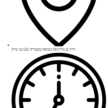
דרך בן גוריון 59 (כניסה מטבריה 32) בני ברק